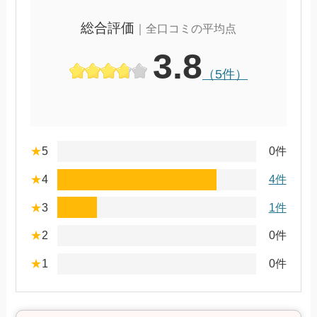
総合評価
｜全口コミの平均点
3.8
（5件）
★
5
0件
★
4
4件
★
3
1件
★
2
0件
★
1
0件