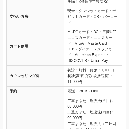
を除く)(各店舗で異なる)
現金・クレジットカード・デ
支払い方法
ビットカード・QR・バーコー
ド
MUFGカード・DC・三菱UFJ
ニコスカード・ニコスカー
ド・VISA・MasterCard・
カード使用
JCB・ダイナースクラブカー
ド・American Express・
DISCOVER・Union Pay
初診：無料、再診：1,100円
カウンセリング料
初診(高須 克弥 統括院長)：
11,000円
予約
電話・WEB・LINE
二重まぶた・埋没法(片目)：
55,000円
二重まぶた・埋没法(両目)：
99,000円
二重まぶた・埋没法（二針固