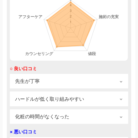
○ 良い口コミ
先生が丁寧
CMでも有名な高須クリニックでの施術。有名
ハードルが低く取り組みやすい
なだけあって、カウンセリングも親身になって
聞いてくれて、理想の二重になることができま
良かった点としては美容整形の中では比較的安
した。施術中も、先生が丁寧すぎて、術中の痛
化粧の時間がなくなった
全であり、針と糸だけで簡潔する埋没法など切
みもなく、あっという間に終りました！
らない施術などもあるのでハードルが低い施術
以前はアイプチをしたりつけまつげで誤魔化し
きよちゃん｜30代前半｜女性｜2025年1月16日
× 悪い口コミ
であるのでメスを使用しない施術なら傷跡など
たりしてアイメイクに時間がかかっていました