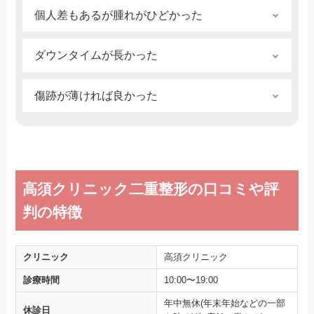
が残るリスクが少なく、術後の回復も早いので
が、二重切開法で永久的な二重を手に入れたお
個人差もあるが腫れがひどかった
肉体的にも精神的にも負担が少なかったことで
かげでお化粧の時間も短くなり華やかさが手に
二重整形して良くなかったことは、腫れが酷か
す。
入りました！取れる心配がないのでお泊まりな
ダウンタイムが長かった
ったこと。よく数週間程度とかサイトには記載
ども困らなくなりました！
がありますが、かなり個人差があると思いま
良くなかった点としてはダウンタイムが長かっ
まーたん｜30代前半｜女性｜2025年1月16日
す。
傷跡が薄ければ良かった
たり、ダウンタイム中は痛みや内出血、腫れが
にさ｜20代前半｜女性｜2025年1月16日
生じる可能性があることです。
よく見ると傷跡が左右非対称な部分が多少気に
そとさん｜40代前半｜女性｜2025年1月16日
なります。カウンセリング不足だったのか、も
う少し傷跡が薄ければ良かったなと思います。
まーたん｜30代前半｜女性｜2025年1月16日
高須クリニック二重整形の口コミや評
判の特徴
クリニック
高須クリニック
診療時間
10:00〜19:00
年中無休(年末年始などの一部
休診日