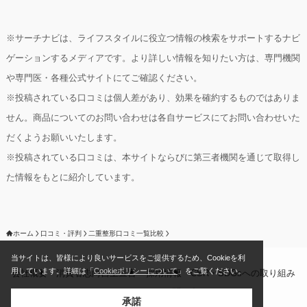
※サーチナビは、ライフスタイルに役立つ情報の検索をサポートするナビ
ゲーションするメディアです。より詳しい情報を知りたい方は、専門機関
や専門医・各種公式サイトにてご確認ください。
※投稿されている口コミは個人差があり、効果を確約するものではありま
せん。商品についてのお問い合わせは各自サービスにてお問い合わせいた
だくようお願いいたします。
※投稿されている口コミは、本サイトならびに第三者機関を通じて取得し
た情報をもとに紹介しています。
ホーム
口コミ・評判
二重整形口コミ一覧比較
当サイトは、皆様により良いサービスをご提供するため、Cookieを利
用しています。詳細は「
Cookieポリシーについて
」をご覧ください。
会社概要
消費者志向自主宣言
採用情報
CSR・SDGsへの取り組み
Cookieポリシー
お問い合わせ
承諾