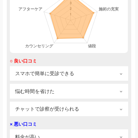
○ 良い口コミ
スマホで簡単に受診できる
オンライン診療は予約不要で24時間対応してお
悩む時間を省けた
り、仕事や外出中でもスマホで簡単に受診でき
た点が便利でした。自宅で手続きが完結し、プ
仕事の勤務が不規則だったため、開業時間に産
ライバシーが守られるのも安心感がありまし
チャットで診察が受けられる
婦人科に行くことが出来なかったのと、地元で
た。配送も迅速で助かりました。
は無いところで一人暮らしだったので近くの病
スマホ一つで手続きが完了し、顔出しなしのチ
とんび｜30代前半｜女性｜2025年2月25日
× 悪い口コミ
院がどこにあるか分からず、悩む時間を省いて
ャット形式で診察を受けられる点が非常に安心
すぐにたいしょできたところ。
できました。また、24時間対応で、深夜でも診
料金が高い