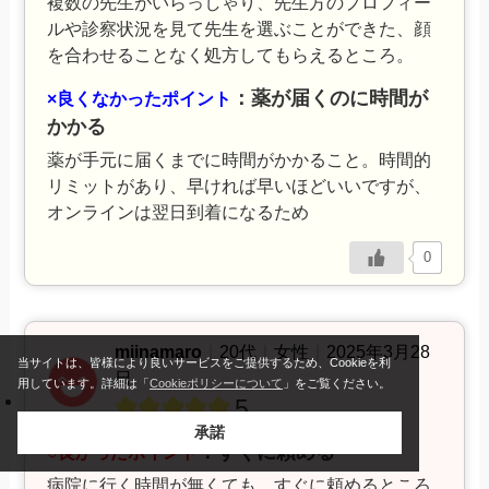
複数の先生がいらっしゃり、先生方のプロフィー
ルや診察状況を見て先生を選ぶことができた、顔
を合わせることなく処方してもらえるところ。
：薬が届くのに時間が
×良くなかったポイント
かかる
薬が手元に届くまでに時間がかかること。時間的
リミットがあり、早ければ早いほどいいですが、
オンラインは翌日到着になるため
0
miinamaro
｜
20代
｜
女性
｜
2025年3月28
当サイトは、皆様により良いサービスをご提供するため、Cookieを利
日
用しています。詳細は「
Cookieポリシーについて
」をご覧ください。
5
承諾
：すぐに頼める
○良かったポイント
病院に行く時間が無くても、すぐに頼めるところ