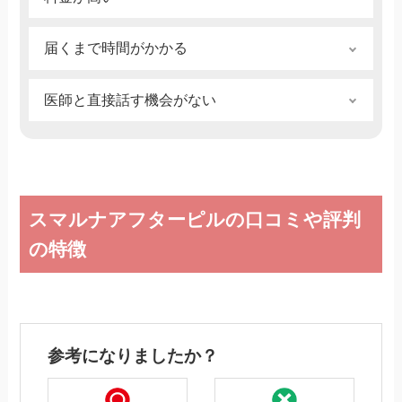
Kogekapi｜20代前半｜女性｜2025年2月25日
察が可能だったのは助かりました。
よくなかったことは特にないですが、やはり金
リナ｜20代前半｜女性｜2025年2月25日
届くまで時間がかかる
額ですかね。普通に診察するよりかはきっと料
金も高いと思います。
なるべく早く欲しかったが、スマホ診察から送
ゆか ｜30代前半｜女性｜2025年2月25日
医師と直接話す機会がない
られてくるまでに時間がかかり、また送料もか
かり、金額が割高であったこと。
診察中に医師と直接話す機会がなかったため、
みー｜40代前半｜女性｜2025年2月25日
細かい相談をするには少し不安を感じました。
また、診察料がやや高めに感じました。
リナ｜20代前半｜女性｜2025年2月25日
スマルナアフターピルの口コミや評判
の特徴
参考になりましたか？