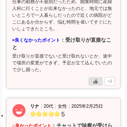
仕事の勤務が不規則だったため、開業時間に産婦
人科に行くことが出来なかったのと、地元では無
いところで一人暮らしだったので近くの病院がど
こにあるか分からず、悩む時間を省いてすぐにた
いしょできたところ。
：受け取りが直接なこ
×良くなかったポイント
と
受け取りが直接でないと受け取れないとか、途中
で場所の変更ができず、予定が立て込んでいたの
で少し困った。
+2
リナ
｜
20代
｜
女性
｜
2025年2月25日
5
：チャットで診察が受けら
○良かったポイント